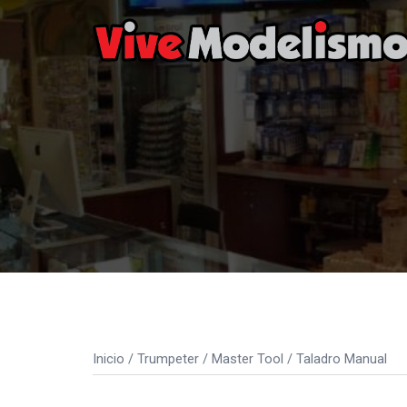
Saltar
al
contenido
Inicio
/
Trumpeter
/
Master Tool
/ Taladro Manual