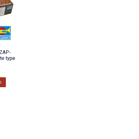
ZAP-
te type
O