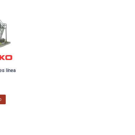
es línea
O