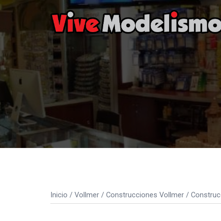
Saltar
al
contenido
Inicio
/
Vollmer
/
Construcciones Vollmer
/
Construc