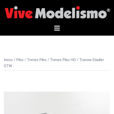
Saltar
al
contenido
Alternar
menú
Inicio
/
Piko
/
Trenes Piko
/
Trenes Piko HO
/ Tranvia Stadler
GTW