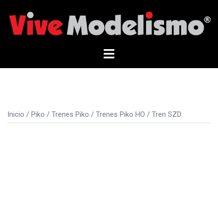
Saltar
al
contenido
Alternar
menú
Inicio
/
Piko
/
Trenes Piko
/
Trenes Piko HO
/ Tren SZD