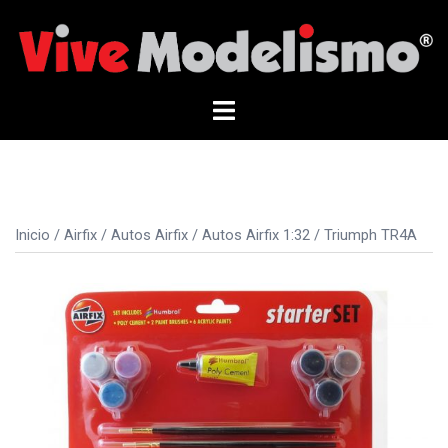
Saltar
al
contenido
Alternar
menú
Inicio
/
Airfix
/
Autos Airfix
/
Autos Airfix 1:32
/ Triumph TR4A