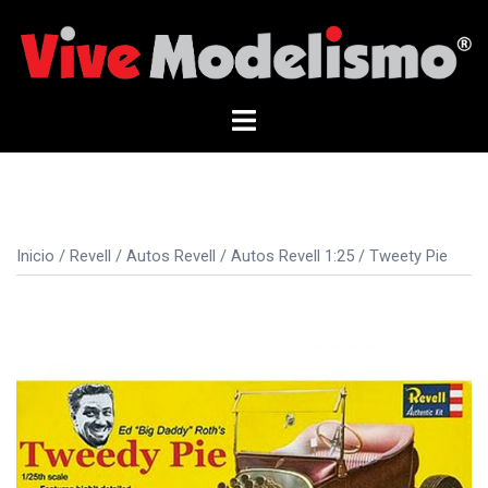
Saltar
al
contenido
Alternar
menú
Inicio
/
Revell
/
Autos Revell
/
Autos Revell 1:25
/ Tweety Pie