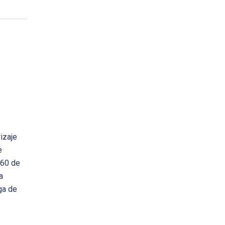
izaje
e
-60 de
a
ga de