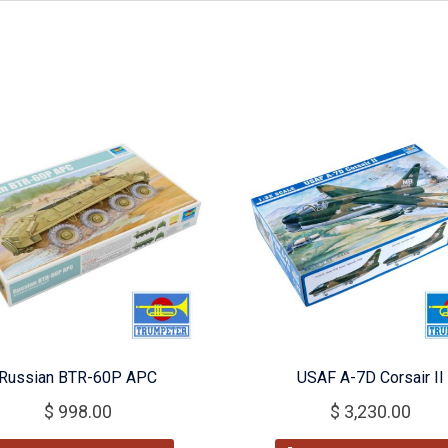
Russian BTR-60P APC
USAF A-7D Corsair II
$
998.00
$
3,230.00