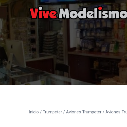
Saltar
al
contenido
Inicio
/
Trumpeter
/
Aviones Trumpeter
/
Aviones Tr