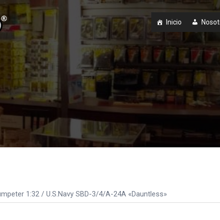
Inicio
Nosot
umpeter 1:32
/ U.S.Navy SBD-3/4/A-24A «Dauntless»