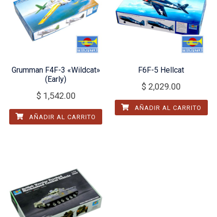
Grumman F4F-3 «Wildcat»
F6F-5 Hellcat
(Early)
$
2,029.00
$
1,542.00
AÑADIR AL CARRITO
AÑADIR AL CARRITO