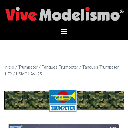
Saltar
al
contenido
Alternar
menú
Inicio
/
Trumpeter
/
Tanques Trumpeter
/
Tanques Trumpeter
1:72
/ USMC LAV-25