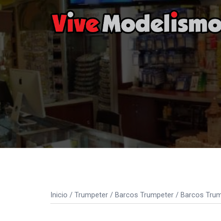
Saltar
al
contenido
Inicio
/
Trumpeter
/
Barcos Trumpeter
/
Barcos Trum