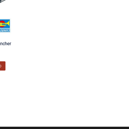
ncher
O