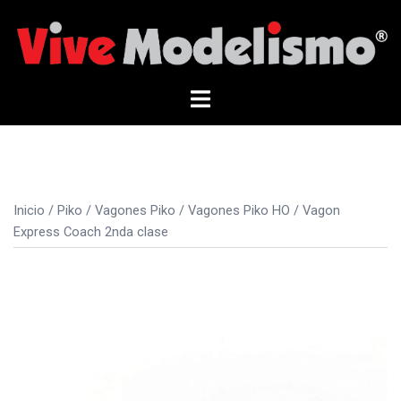
Saltar
al
contenido
Alternar
menú
Inicio
/
Piko
/
Vagones Piko
/
Vagones Piko HO
/ Vagon
Express Coach 2nda clase