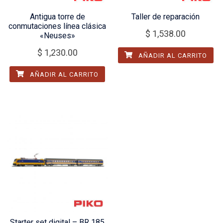
Antigua torre de
Taller de reparación
conmutaciones línea clásica
$
1,538.00
«Neuses»
$
1,230.00
AÑADIR AL CARRITO
AÑADIR AL CARRITO
Starter set digital – BR 185