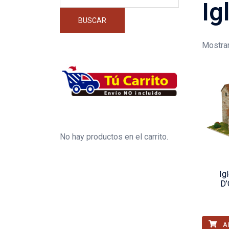
por:
Ig
BUSCAR
Mostran
No hay productos en el carrito.
Ig
D’
A