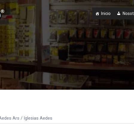
Inicio
Nosot
Aedes Ars
/ Iglesias Aedes