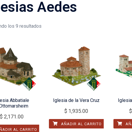
lesias Aedes
do los 9 resultados
lesia Abbatiale
Iglesia de la Vera Cruz
Iglesi
Ottomarsheim
$
1,935.00
$
$
2,171.00
AÑADIR AL CARRITO
AÑA
ÑADIR AL CARRITO