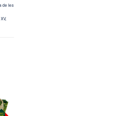
a de les
 XV,