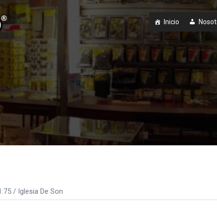
Inicio
Nosot
1:75
/ Iglesia De Son