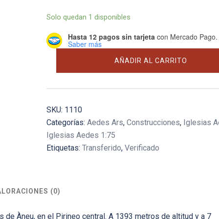
Solo quedan 1 disponibles
Hasta 12 pagos sin tarjeta
con Mercado Pago.
Saber más
Iglesia
AÑADIR AL CARRITO
De
Son
cantidad
SKU:
1110
Categorías:
Aedes Ars
,
Construcciones
,
Iglesias 
Iglesias Aedes 1:75
Etiquetas:
Transferido
,
Verificado
ALORACIONES (0)
 de Àneu, en el Pirineo central. A 1393 metros de altitud y a 7