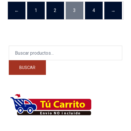
←
1
2
3
4
→
Buscar
por:
BUSCAR