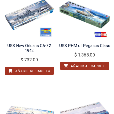
USS New Orleans CA-32
USS PHM of Pegasus Class
1942
$
1,365.00
$
732.00
AÑADIR AL CARRITO
AÑADIR AL CARRITO