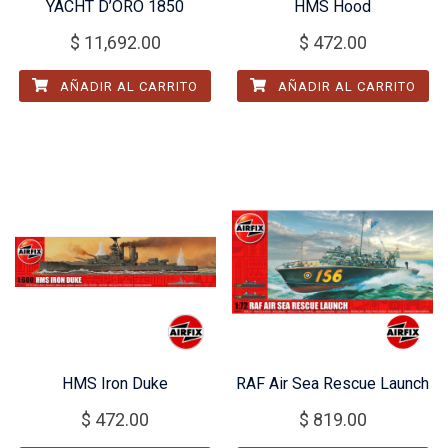
YACHT D’ORO 1850
HMS Hood
$
11,692.00
$
472.00
AÑADIR AL CARRITO
AÑADIR AL CARRITO
HMS Iron Duke
RAF Air Sea Rescue Launch
$
472.00
$
819.00