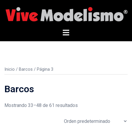
Saltar
al
contenido
Alternar
menú
Inicio
/
Barcos
/ Página 3
Barcos
Mostrando 33–48 de 61 resultados