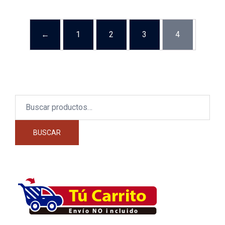
←
1
2
3
4
Buscar
por:
BUSCAR