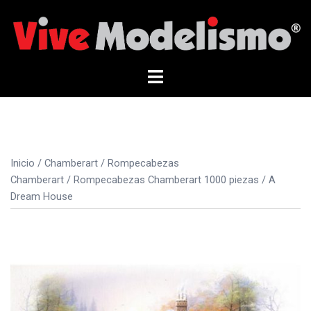
Saltar
al
contenido
Alternar
menú
Inicio
/
Chamberart
/
Rompecabezas
Chamberart
/
Rompecabezas Chamberart 1000 piezas
/ A
Dream House