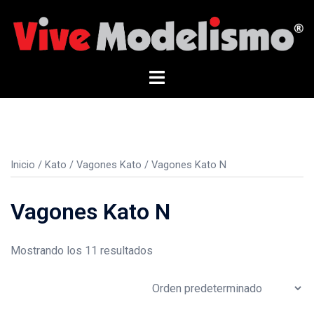
Saltar
al
contenido
Alternar
menú
Inicio
/
Kato
/
Vagones Kato
/ Vagones Kato N
Vagones Kato N
Mostrando los 11 resultados