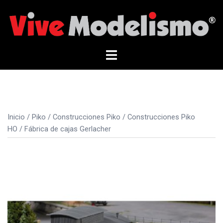
Saltar
al
contenido
Alternar
menú
Inicio
/
Piko
/
Construcciones Piko
/
Construcciones Piko
HO
/ Fábrica de cajas Gerlacher