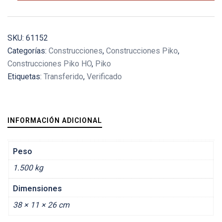
cajas
Gerlacher
cantidad
SKU:
61152
Categorías:
Construcciones
,
Construcciones Piko
,
Construcciones Piko HO
,
Piko
Etiquetas:
Transferido
,
Verificado
INFORMACIÓN ADICIONAL
Peso
1.500 kg
Dimensiones
38 × 11 × 26 cm