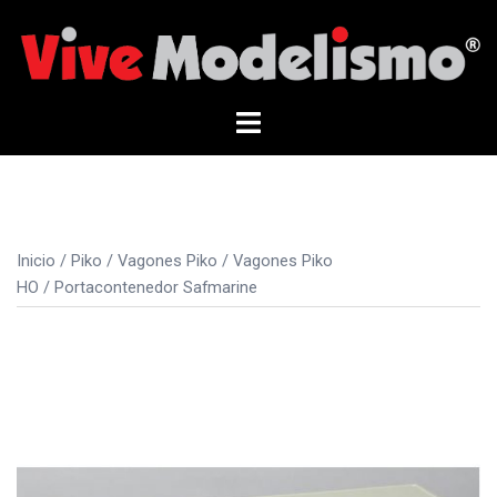
Saltar
al
contenido
Alternar
menú
Inicio
/
Piko
/
Vagones Piko
/
Vagones Piko
HO
/ Portacontenedor Safmarine