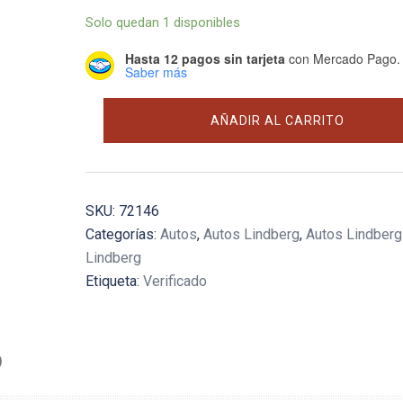
Solo quedan 1 disponibles
Hasta 12 pagos sin tarjeta
con Mercado Pago.
Saber más
1925
AÑADIR AL CARRITO
Ford
Model
T
Street
SKU:
72146
Rod
Categorías:
Autos
,
Autos Lindberg
,
Autos Lindberg
cantidad
Lindberg
Etiqueta:
Verificado
)