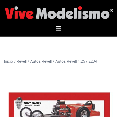
Saltar
al
contenido
Alternar
menú
Inicio
/
Revell
/
Autos Revell
/
Autos Revell 1:25
/ 22JR