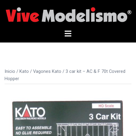
Saltar
al
contenido
Alternar
menú
Inicio
/
Kato
/
Vagones Kato
/ 3 car kit – AC & F 70t Covered
Hopper