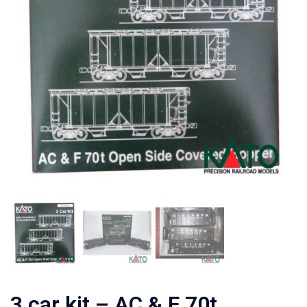
3 car kit – AC & F 70t