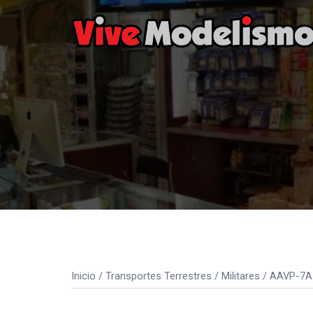
Saltar
al
contenido
Inicio
/
Transportes Terrestres
/
Militares
/ AAVP-7A1