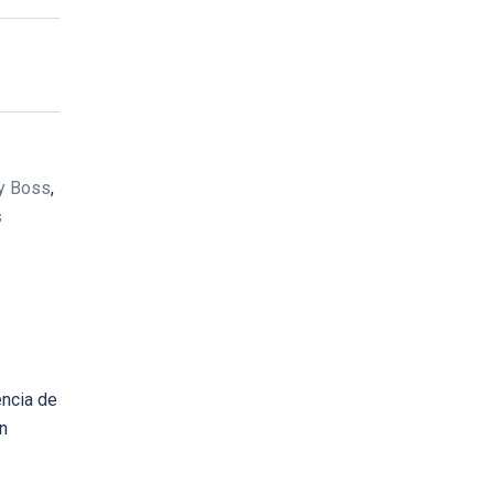
y Boss
,
s
encia de
n