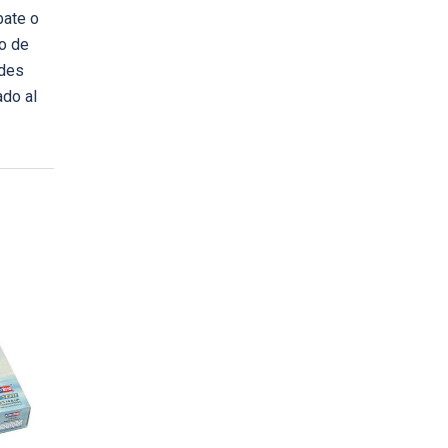
bate o
co de
ades
ado al