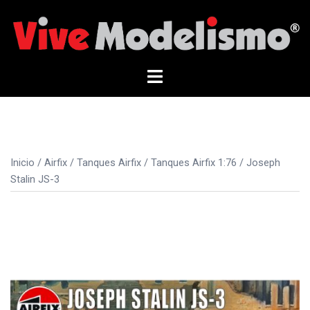
Saltar
al
contenido
Alternar
menú
Inicio
/
Airfix
/
Tanques Airfix
/
Tanques Airfix 1:76
/ Joseph
Stalin JS-3