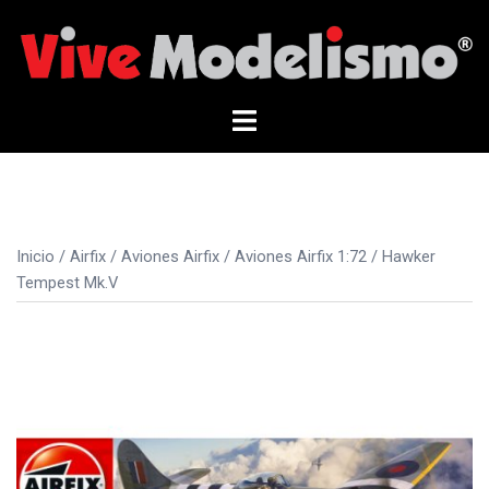
Saltar
al
contenido
Alternar
menú
Inicio
/
Airfix
/
Aviones Airfix
/
Aviones Airfix 1:72
/ Hawker
Tempest Mk.V