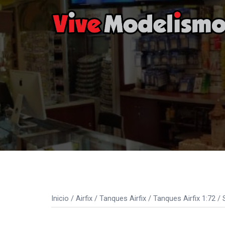
Saltar
al
contenido
Inicio
/
Airfix
/
Tanques Airfix
/
Tanques Airfix 1:72
/ 