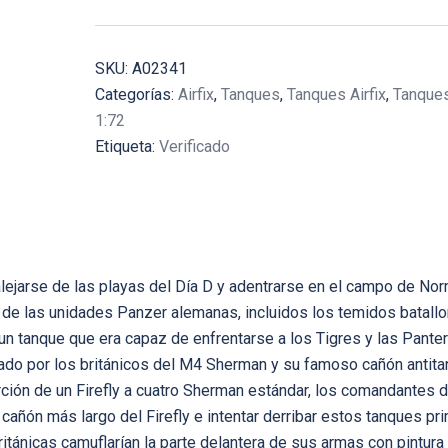
SKU:
A02341
Categorías:
Airfix
,
Tanques
,
Tanques Airfix
,
Tanques
1:72
Etiqueta:
Verificado
ejarse de las playas del Día D y adentrarse en el campo de Nor
n de las unidades Panzer alemanas, incluidos los temidos batall
n tanque que era capaz de enfrentarse a los Tigres y las Panter
ñado por los británicos del M4 Sherman y su famoso cañón antit
ción de un Firefly a cuatro Sherman estándar, los comandantes 
añón más largo del Firefly e intentar derribar estos tanques pri
s británicas camuflarían la parte delantera de sus armas con pintura