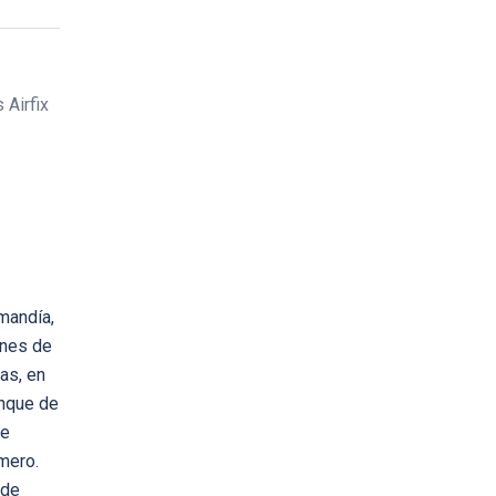
 Airfix
mandía,
ones de
as, en
anque de
de
mero.
 de