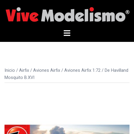
Saltar
al
contenido
Alternar
menú
Inicio
/
Airfix
/
Aviones Airfix
/
Aviones Airfix 1:72
/ De Havilland
Mosquito B.XVI