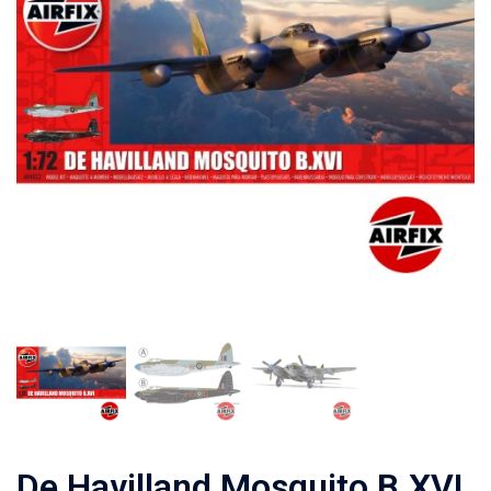
De Havilland Mosquito B.XVI