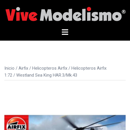
Saltar
al
contenido
Alternar
menú
Inicio
/
Airfix
/
Helicopteros Airfix
/
Helicopteros Airfix
1:72
/ Westland Sea King HAR.3/Mk.43