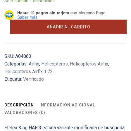
Solo quedan 1 disponibles
Hasta 12 pagos sin tarjeta
con Mercado Pago.
Saber más
Westland
AÑADIR AL CARRITO
Sea
King
HAR.3/Mk.43
cantidad
SKU:
A04063
Categorías:
Airfix
,
Helicopteros
,
Helicopteros Airfix
,
Helicopteros Airfix 1:72
Etiqueta:
Verificado
DESCRIPCIÓN
INFORMACIÓN ADICIONAL
VALORACIONES (0)
El Sea King HAR.3 es una variante modificada de búsqueda