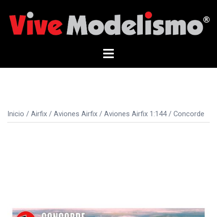
Saltar
al
contenido
Alternar
menú
Inicio
/
Airfix
/
Aviones Airfix
/
Aviones Airfix 1:144
/ Concorde