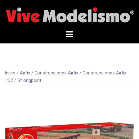
Saltar
al
contenido
Alternar
menú
Inicio
/
Airfix
/
Construcciones Airfix
/
Construcciones Airfix
1:32
/ Strongpoint