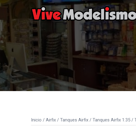
Saltar
al
contenido
Inicio
/
Airfix
/
Tanques Airfix
/
Tanques Airfix 1:35
/ T