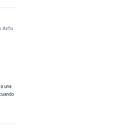
 Airfix
 a una
 cuando