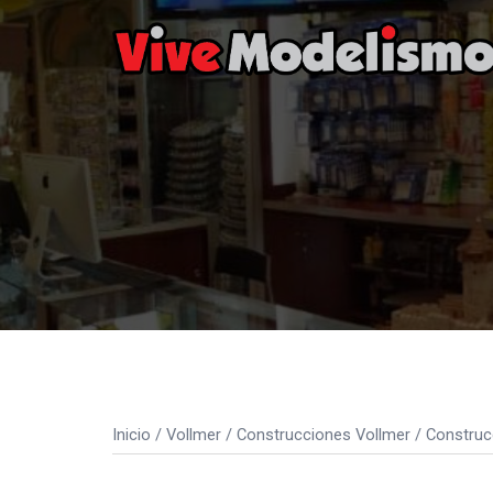
Saltar
al
contenido
Inicio
/
Vollmer
/
Construcciones Vollmer
/
Construc