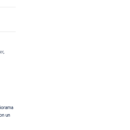
er
,
diorama
on un