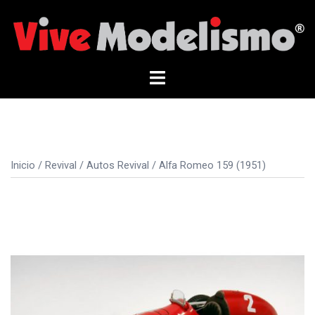
Saltar
al
contenido
Alternar
menú
Inicio
/
Revival
/
Autos Revival
/ Alfa Romeo 159 (1951)