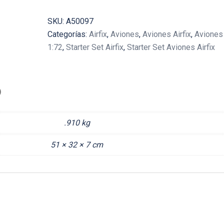
SKU:
A50097
Categorías:
Airfix
,
Aviones
,
Aviones Airfix
,
Aviones 
1:72
,
Starter Set Airfix
,
Starter Set Aviones Airfix
)
.910 kg
51 × 32 × 7 cm