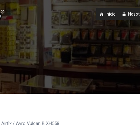
Inicio
Nosot
Airfix
/ Avro Vulcan B XH558