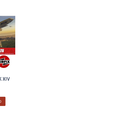
K XIV
O