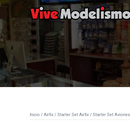
Saltar
al
contenido
Inicio
/
Airfix
/
Starter Set Airfix
/
Starter Set Aviones 