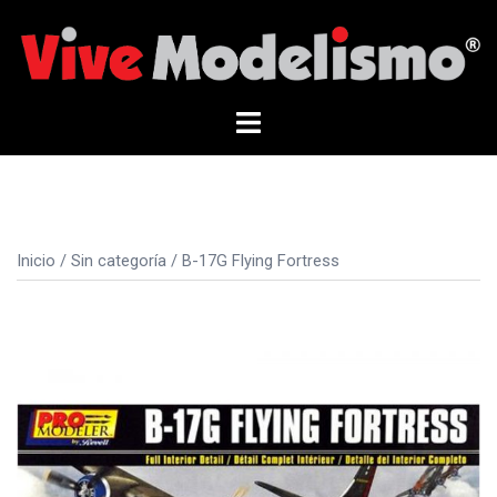
Saltar
al
contenido
Alternar
menú
Inicio
/
Sin categoría
/ B-17G Flying Fortress