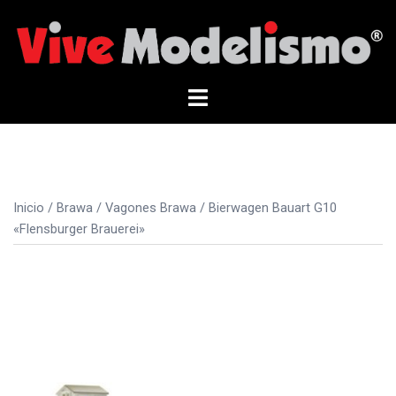
Saltar
al
contenido
Alternar
menú
Inicio
/
Brawa
/
Vagones Brawa
/ Bierwagen Bauart G10
«Flensburger Brauerei»