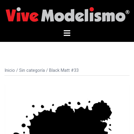
Saltar
al
contenido
Alternar
menú
Inicio
/
Sin categoría
/ Black Matt #33