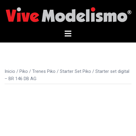
Saltar
al
contenido
Alternar
menú
Inicio
/
Piko
/
Trenes Piko
/
Starter Set Piko
/ Starter set digital
– BR 146 DB AG