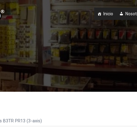
Inicio
Nosot
s B3TR PR13 (3-axis)