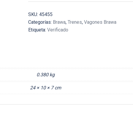
B3TR
PR13
SKU:
45455
(3-
Categorías:
Brawa
,
Trenes
,
Vagones Brawa
axis)
Etiqueta:
Verificado
cantidad
0.380 kg
24 × 10 × 7 cm