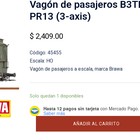
Vagón de pasajeros B3T
PR13 (3-axis)
$
2,409.00
Código: 45455
Escala: HO
Vagón de pasajeros a escala, marca Brawa
Solo quedan 1 disponibles
Hasta 12 pagos sin tarjeta
con Mercado Pago.
Saber más
Vagón
AÑADIR AL CARRITO
de
pasajeros