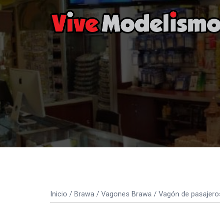
Saltar
al
contenido
Inicio
/
Brawa
/
Vagones Brawa
/ Vagón de pasajero