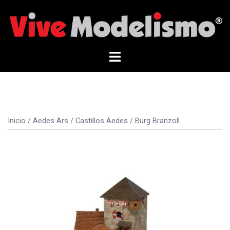
Saltar
al
contenido
Alternar
menú
Inicio
/
Aedes Ars
/
Castillos Aedes
/ Burg Branzoll