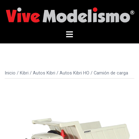
Saltar
al
contenido
Alternar
menú
Inicio
/
Kibri
/
Autos Kibri
/
Autos Kibri HO
/ Camión de carga