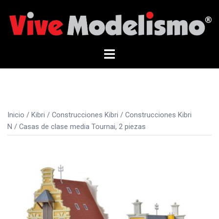
Saltar
al
contenido
Alternar
menú
Inicio
/
Kibri
/
Construcciones Kibri
/
Construcciones Kibri
N
/ Casas de clase media Tournai, 2 piezas