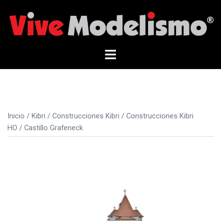
Saltar
al
contenido
Alternar
menú
Inicio
/
Kibri
/
Construcciones Kibri
/
Construcciones Kibri
HO
/ Castillo Grafeneck