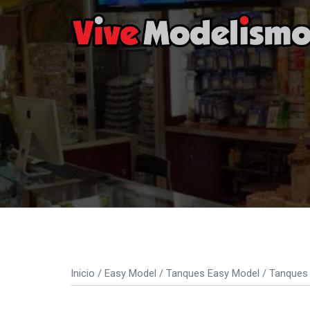
Saltar
al
contenido
Inicio
/
Easy Model
/
Tanques Easy Model
/
Tanques 