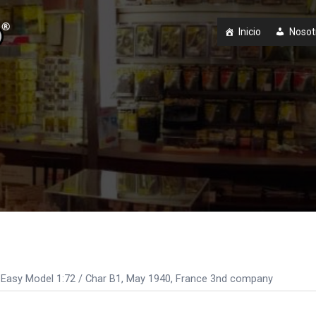
Inicio
Nosot
Easy Model 1:72
/ Char B1, May 1940, France 3nd company