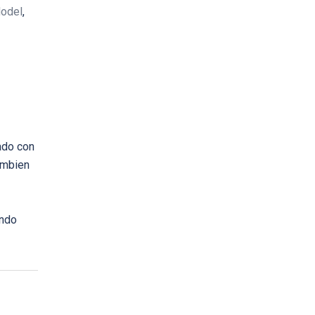
odel
,
ado con
ambien
ando