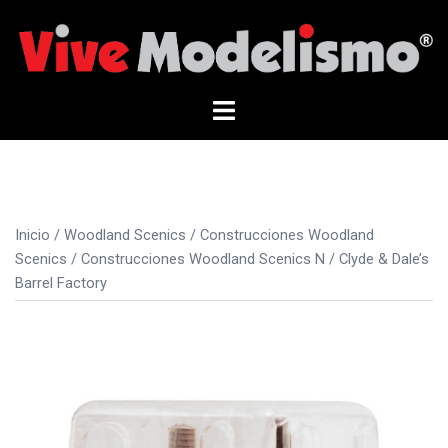
Saltar
al
contenido
Alternar
menú
Inicio
/
Woodland Scenics
/
Construcciones Woodland
Scenics
/
Construcciones Woodland Scenics N
/ Clyde & Dale’s
Barrel Factory