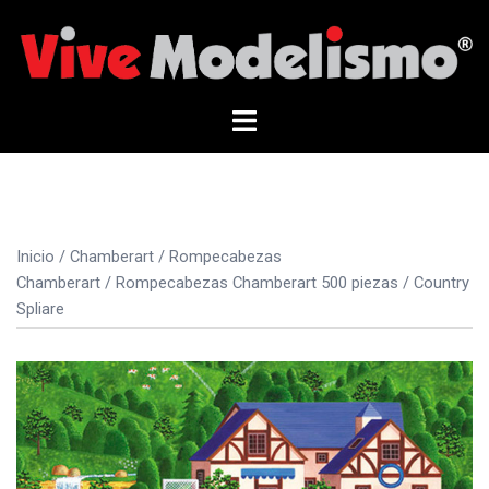
Saltar
al
contenido
Alternar
menú
Inicio
/
Chamberart
/
Rompecabezas
Chamberart
/
Rompecabezas Chamberart 500 piezas
/ Country
Spliare