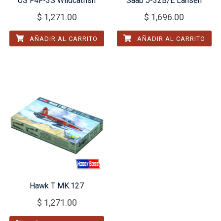
US F4F-3S Wildcatfish
Saab J-32B/E Lansen
$
1,271.00
$
1,696.00
AÑADIR AL CARRITO
AÑADIR AL CARRITO
Hawk T MK.127
$
1,271.00