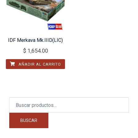
IDF Merkava Mk.IIID(LIC)
$
1,654.00
AÑADIR AL CARRITO
Buscar
por:
BUSCAR