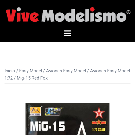
Saltar
al
contenido
Alternar
menú
Inicio
/
Easy Model
/
Aviones Easy Model
/
Aviones Easy Model
1:72
/ Mig-15 Red Fox