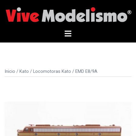
Saltar
al
contenido
Alternar
menú
Inicio
/
Kato
/
Locomotoras Kato
/ EMD E8/9A